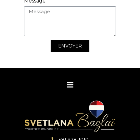
Message
ENVOYER
581 928-1010